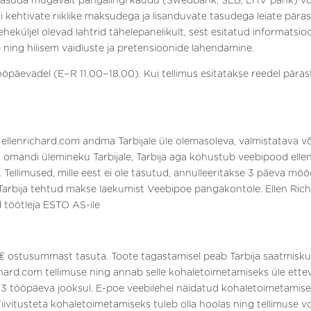
tasuda mugavalt pangalingi kaudu (Swedbank, SEB, LHV pank) või 
htivate riiklike maksudega ja lisanduvate tasudega leiate pärast
leheküljel olevad lahtrid tähelepanelikult, sest esitatud informatsi
 ning hilisem vaidluste ja pretensioonide lahendamine.
ööpäevadel (E−R 11.00−18.00). Kui tellimus esitatakse reedel pärast
enrichard.com andma Tarbijale üle olemasoleva, valmistatava või
mandi ülemineku Tarbijale, Tarbija aga kohustub veebipood ellen
ellimused, mille eest ei ole tasutud, annulleeritakse 3 päeva möö
 Tarbija tehtud makse laekumist Veebipoe pangakontole. Ellen Ri
 töötleja ESTO AS-ile
0€ ostusummast tasuta. Toote tagastamisel peab Tarbija saatmisk
ard.com tellimuse ning annab selle kohaletoimetamiseks üle ettev
3 tööpäeva jooksul. E-poe veebilehel näidatud kohaletoimetamise
ivitusteta kohaletoimetamiseks tuleb olla hoolas ning tellimuse 