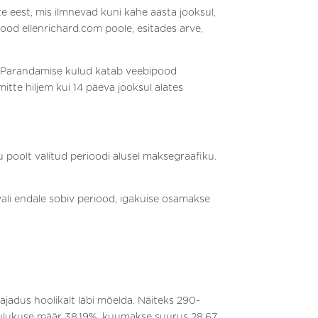
 eest, mis ilmnevad kuni kahe aasta jooksul,
ood ellenrichard.com poole, esitades arve,
. Parandamise kulud katab veebipood
itte hiljem kui 14 päeva jooksul alates
 poolt valitud perioodi alusel maksegraafiku.
vali endale sobiv periood, igakuise osamakse
jadus hoolikalt läbi mõelda. Näiteks 290-
 kulukuse määr 38.19%, kuumakse suurus 28.67