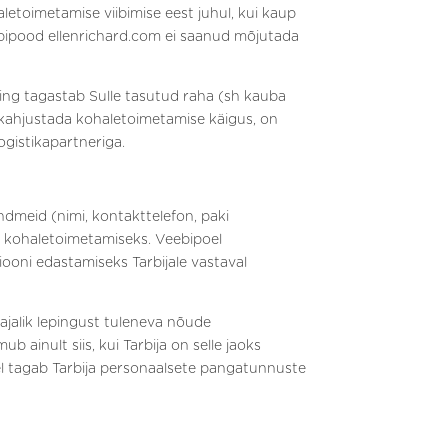
etoimetamise viibimise eest juhul, kui kaup
veebipood ellenrichard.com ei saanud mõjutada
 ning tagastab Sulle tasutud raha (sh kauba
b kahjustada kohaletoimetamise käigus, on
ogistikapartneriga.
ndmeid (nimi, kontakttelefon, paki
a kohaletoimetamiseks. Veebipoel
iooni edastamiseks Tarbijale vastaval
vajalik lepingust tuleneva nõude
ainult siis, kui Tarbija on selle jaoks
l tagab Tarbija personaalsete pangatunnuste