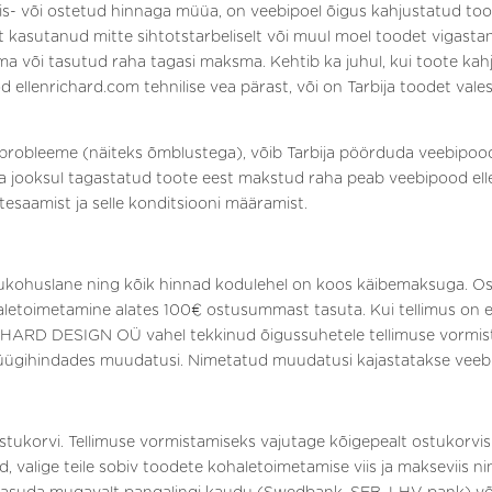
s- või ostetud hinnaga müüa, on veebipoel õigus kahjustatud tood
t kasutanud mitte sihtotstarbeliselt või muul moel toodet vigasta
 või tasutud raha tagasi maksma. Kehtib ka juhul, kui toote kahju
 ellenrichard.com tehnilise vea pärast, või on Tarbija toodet vale
si probleeme (näiteks õmblustega), võib Tarbija pöörduda veebipo
a jooksul tagastatud toote eest makstud raha peab veebipood ell
esaamist ja selle konditsiooni määramist.
slane ning kõik hinnad kodulehel on koos käibemaksuga. Ostud
n kohaletoimetamine alates 100€ ostusummast tasuta. Kui tellimus o
CHARD DESIGN OÜ vahel tekkinud õigussuhetele tellimuse vormist
müügihindades muudatusi. Nimetatud muudatusi kajastatakse veebi
stukorvi. Tellimuse vormistamiseks vajutage kõigepealt ostukorvi
 valige teile sobiv toodete kohaletoimetamise viis ja makseviis nin