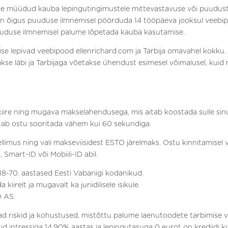
le müüdud kauba lepingutingimustele mittevastavuse või puuduste
l on õigus puuduse ilmnemisel pöörduda 14 tööpäeva jooksul veebip
 puuduse ilmnemisel palume lõpetada kauba kasutamise.
 lepivad veebipood ellenrichard.com ja Tarbija omavahel kokku
se läbi ja Tarbijaga võetakse ühendust esimesel võimalusel, kuid m
kiire ning mugava makselahendusega, mis aitab koostada sulle sinu
tab ostu sooritada vähem kui 60 sekundiga.
llimus ning vali makseviisidest ESTO järelmaks. Ostu kinnitamisel 
 Smart-ID või Mobiili-ID abil.
8-70. aastased Eesti Vabariigi kodanikud.
irelt ja mugavalt ka juriidilisele isikule.
O AS.
d riskid ja kohustused, mistõttu palume laenutoodete tarbimise va
d intressiga 14.90% aastas ja lepingutasuga 0 eurot on krediidi