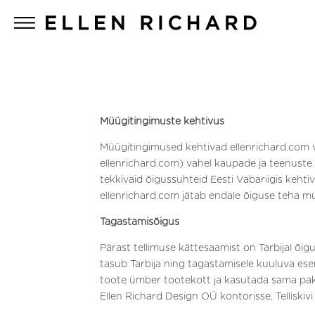
Müügitingimuste kehtivus
Müügitingimused kehtivad ellenrichard.com 
ellenrichard.com) vahel kaupade ja teenuste 
tekkivaid õigussuhteid Eesti Vabariigis keht
ellenrichard.com jätab endale õiguse teha m
Tagastamisõigus
Pärast tellimuse kättesaamist on Tarbijal õ
tasub Tarbija ning tagastamisele kuuluva ese
toote ümber tootekott ja kasutada sama pake
Ellen Richard Design OÜ kontorisse, Telliskivi