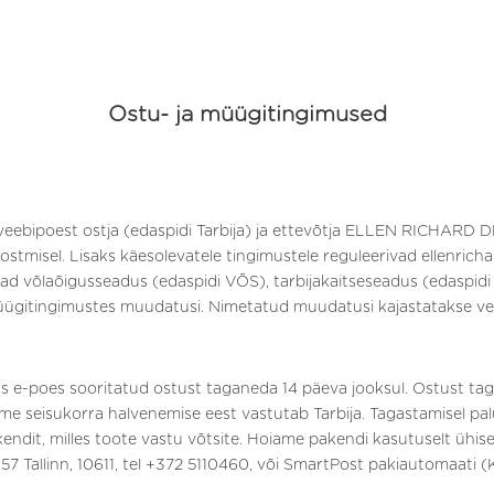
Ostu- ja müügitingimused
veebipoest ostja (edaspidi Tarbija) ja ettevõtja ELLEN RICHARD
ostmisel. Lisaks käesolevatele tingimustele reguleerivad ellenric
ivad võlaõigusseadus (edaspidi VÕS), tarbijakaitseseadus (edaspidi
üügitingimustes muudatusi. Nimetatud muudatusi kajastatakse vee
igus e-poes sooritatud ostust taganeda 14 päeva jooksul. Ostust t
me seisukorra halvenemise eest vastutab Tarbija. Tagastamisel palu
ndit, milles toote vastu võtsite. Hoiame pakendi kasutuselt ühis
 57 Tallinn, 10611, tel +372 5110460, või SmartPost pakiautomaati (