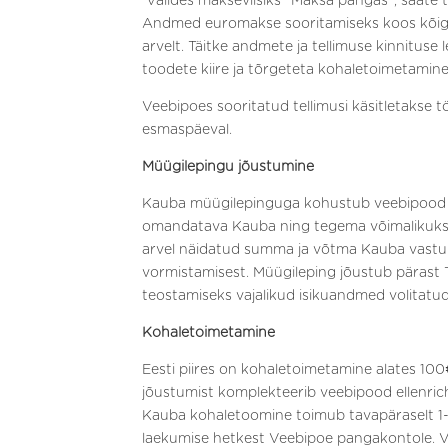
Valides makseviisiks “Maksa pangas”, saate 
Andmed euromakse sooritamiseks koos kõigi ke
arvelt. Täitke andmete ja tellimuse kinnituse 
toodete kiire ja tõrgeteta kohaletoimetamine
Veebipoes sooritatud tellimusi käsitletakse t
esmaspäeval.
Müügilepingu jõustumine
Kauba müügilepinguga kohustub veebipood ell
omandatava Kauba ning tegema võimalikuks o
arvel näidatud summa ja võtma Kauba vastu. T
vormistamisest. Müügileping jõustub pärast
teostamiseks vajalikud isikuandmed volitatud
Kohaletoimetamine
Eesti piires on kohaletoimetamine alates 10
jõustumist komplekteerib veebipood ellenrich
Kauba kohaletoomine toimub tavapäraselt 1-
laekumise hetkest Veebipoe pangakontole. Vi