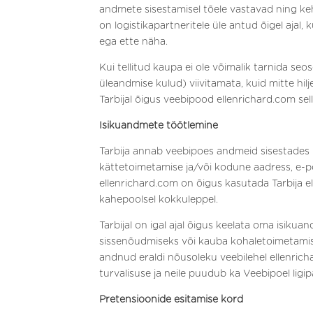
andmete sisestamisel tõele vastavad ning ke
on logistikapartneritele üle antud õigel ajal
ega ette näha.
Kui tellitud kaupa ei ole võimalik tarnida se
üleandmise kulud) viivitamata, kuid mitte hi
Tarbijal õigus veebipood ellenrichard.com se
Isikuandmete töötlemine
Tarbija annab veebipoes andmeid sisestades n
kättetoimetamise ja/või kodune aadress, e-p
ellenrichard.com on õigus kasutada Tarbija el
kahepoolsel kokkuleppel.
Tarbijal on igal ajal õigus keelata oma isiku
sissenõudmiseks või kauba kohaletoimetamisek
andnud eraldi nõusoleku veebilehel ellenri
turvalisuse ja neile puudub ka Veebipoel ligi
Pretensioonide esitamise kord