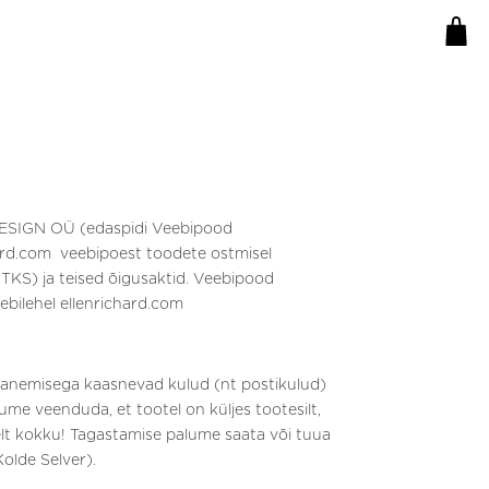
 DESIGN OÜ (edaspidi Veebipood
hard.com veebipoest toodete ostmisel
 TKS) ja teised õigusaktid. Veebipood
bilehel ellenrichard.com
aganemisega kaasnevad kulud (nt postikulud)
me veenduda, et tootel on küljes tootesilt,
elt kokku! Tagastamise palume saata või tuua
Kolde Selver).