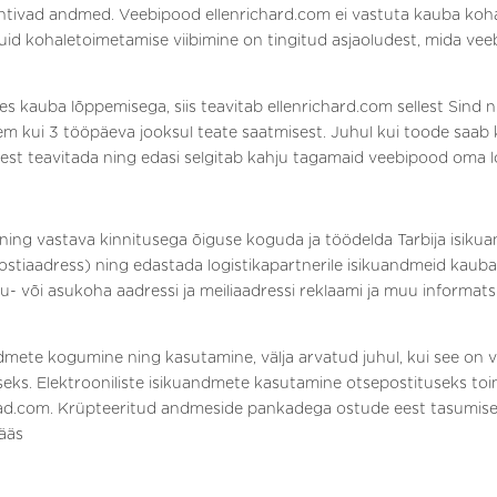
htivad andmed. Veebipood ellenrichard.com ei vastuta kauba kohal
, kuid kohaletoimetamise viibimine on tingitud asjaoludest, mida 
oses kauba lõppemisega, siis teavitab ellenrichard.com sellest Sind
ljem kui 3 tööpäeva jooksul teate saatmisest. Juhul kui toode saa
llest teavitada ning edasi selgitab kahju tagamaid veebipood oma l
ing vastava kinnitusega õiguse koguda ja töödelda Tarbija isikua
ostiaadress) ning edastada logistikapartnerile isikuandmeid kaub
u- või asukoha aadressi ja meiliaadressi reklaami ja muu informats
andmete kogumine ning kasutamine, välja arvatud juhul, kui see on 
s. Elektrooniliste isikuandmete kasutamine otsepostituseks toimub 
chad.com. Krüpteeritud andmeside pankadega ostude eest tasumise
pääs