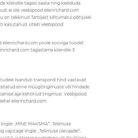
e kliendile tagasi saata ning keelduda
nud, ei ole veebipood ellenrichard.com
 on tekkinud Tarbijast sõltumatul põhjusel.
sti kasutanud, ütleb veebipood
od ellenrichard.com poole sooviga toodet
enrichard.com tagastama kliendile 3
ele lisandub transpordi hind vastavalt
n esitatud enne müügitingimuste või hindade
amise ajal kehtinud tingimusi. Veebipood
lehel ellenrichard.com
s lingile „MINE MAKSMAˮ. Tellimuse
g vajutage lingile „Tellimuse ülevaadeˮ.