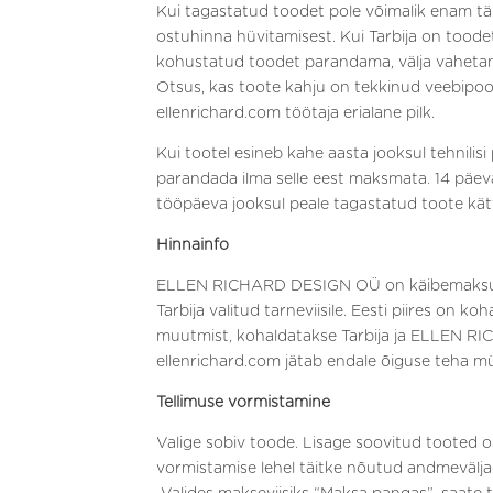
Kui tagastatud toodet pole võimalik enam täi
ostuhinna hüvitamisest. Kui Tarbija on toode
kohustatud toodet parandama, välja vahetama
Otsus, kas toote kahju on tekkinud veebipood
ellenrichard.com töötaja erialane pilk.
Kui tootel esineb kahe aasta jooksul tehnili
parandada ilma selle eest maksmata. 14 päev
tööpäeva jooksul peale tagastatud toote kätt
Hinnainfo
ELLEN RICHARD DESIGN OÜ on käibemaksukohu
Tarbija valitud tarneviisile. Eesti piires o
muutmist, kohaldatakse Tarbija ja ELLEN RI
ellenrichard.com jätab endale õiguse teha 
Tellimuse vormistamine
Valige sobiv toode. Lisage soovitud tooted o
vormistamise lehel täitke nõutud andmeväljad,