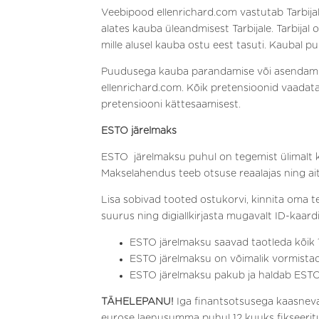
Veebipood ellenrichard.com vastutab Tarbija
alates kauba üleandmisest Tarbijale. Tarbija
mille alusel kauba ostu eest tasuti. Kaubal
Puudusega kauba parandamise või asendamise
ellenrichard.com. Kõik pretensioonid vaadatak
pretensiooni kättesaamisest.
ESTO järelmaks
ESTO
järelmaksu puhul on tegemist ülimalt 
Makselahendus teeb otsuse reaalajas ning ai
Lisa sobivad tooted ostukorvi, kinnita oma te
suurus ning digiallkirjasta mugavalt ID-kaardi,
ESTO järelmaksu saavad taotleda kõik 1
ESTO järelmaksu on võimalik vormistada ki
ESTO järelmaksu pakub ja haldab EST
TÄHELEPANU!
Iga finantsotsusega kaasneva
eurose laenusumma puhul 12 kuuks fikseeritu