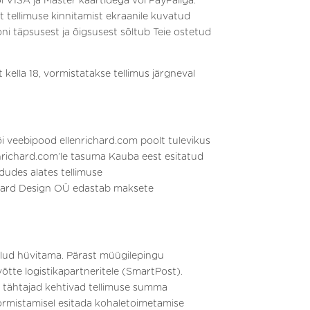
VISA ja Master kaartidega vôi PayPaliga.
 tellimuse kinnitamist ekraanile kuvatud
ooni täpsusest ja õigsusest sõltub Teie ostetud
 kella 18, vormistatakse tellimus järgneval
 veebipood ellenrichard.com poolt tulevikus
richard.com’le tasuma Kauba eest esitatud
dudes alates tellimuse
chard Design OÜ edastab maksete
ulud hüvitama. Pärast müügilepingu
õtte logistikapartneritele (SmartPost).
 tähtajad kehtivad tellimuse summa
vormistamisel esitada kohaletoimetamise