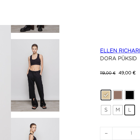
ELLEN RICHAR
DORA PÜKSID
Algne hind o
Cu
49,00
€
119,00
€
S
M
L
DORA PÜKSID ko