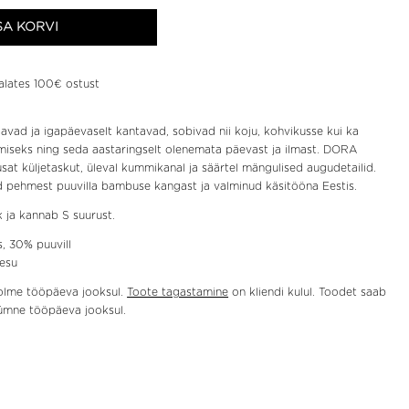
SA KORVI
lates 100€ ostust
ad ja igapäevaselt kantavad, sobivad nii koju, kohvikusse kui ka
miseks ning seda aastaringselt olenemata päevast ja ilmast. DORA
at küljetaskut, üleval kummikanal ja säärtel mängulised augudetailid.
d pehmest puuvilla bambuse kangast ja valminud käsitööna Eestis.
 ja kannab S suurust.
, 30% puuvill
esu
olme tööpäeva jooksul.
Toote tagastamine
on kliendi kulul. Toodet saab
kümne tööpäeva jooksul.