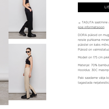
LI
→ TASUTA saatmine a
poe informatsioon
DORA püksid on mugav
reisile puhkama mine
pükstel on kaks mõnus
Püksid on valmistatu
Modell on 175 cm pikk
Materjal: 70% bambus
Hooldus: 30C masinp
Paki saadame välja k
tagastada neljateist