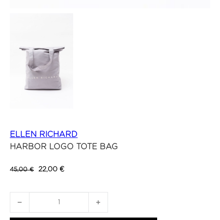
ELLEN RICHARD
HARBOR LOGO TOTE BAG
Algne hind oli: 45,00 €.
Current price is: 22,00 €.
22,00
€
45,00
€
HARBOR LOGO TOTE BAG kogus