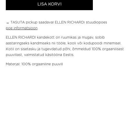
LISA KORVI
→ TASUTA pickup saadaval ELLEN RICHARDi stuudiopoes
poe informatsioon
ELLEN RICHARDI kandekott on ruumikas ja mugav, sobib
aastaringseks kandmiseks nii tööle, kooli või kodupoodi minemisel.
Kotil on sisetasku ja tugevdatud põhi, õmmeldud 100% orgaanilisest
puuvillast, valmistatud käsitööna Eestis.
Materjal: 100% orgaaniline puuvill
Hooldus: 30C masinpesu
Palun pese alusplaat eraldi!
Pikkus eest: 52cm
Laius eest: 43cm
Põhi: 10cm
Paki saadame välja kolme tööpäeva jooksul.
Toote tagastamine
on
kliendi kulul. Toodet saab tagastada neljateistkümne tööpäeva
jooksul.