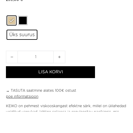
Üks suurus
KEIKO SÄRK kogus
LISA KORVI
→ TASUTA saatmine alates 100€ ostust
poe informatsioon
KEIKO on pehmest viskooskangast efektne särk, millel on ülilahedad
volditud varrukad, lahtine seljaosa ja reguleeritav paelkinnis, mis
annab võimaluse kanda särki nii laialt kui kinni seotult. Detailina on
särgil peidetud varrukaaugud ehk särki saab kanda nii varrukatega
kui ilma. KEIKO on ühes suuruses, sobides 36 kui 40 kandjale. KEIKO