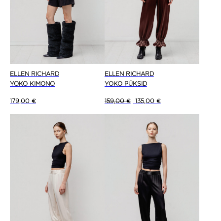
ELLEN RICHARD
ELLEN RICHARD
YOKO KIMONO
YOKO PÜKSID
Algne hind oli: 159,00 €.
Current price is: 135
179,00
€
159,00
€
135,00
€