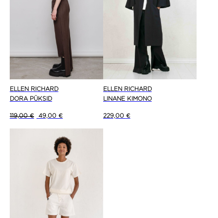
ELLEN RICHARD
ELLEN RICHARD
DORA PÜKSID
LINANE KIMONO
Algne hind oli: 119,00 €.
Current price is: 49,00 €.
119,00
€
49,00
€
229,00
€