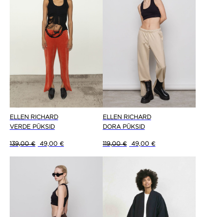
ELLEN RICHARD
ELLEN RICHARD
DORA PÜKSID
VERDE PÜKSID
Algne hind oli: 119,00 €.
Current price is: 49,
Algne hind oli: 139,00 €.
Current price is: 49,00 €.
119,00
€
49,00
€
139,00
€
49,00
€