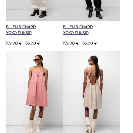
ELLEN RICHARD
ELLEN RICHARD
YOKO PÜKSID
YOKO PÜKSID
Algne hind oli: 159,00 €.
Current price is: 135,00 €.
Algne hind oli: 159,00 €.
Current price is: 135
159,00
€
135,00
€
159,00
€
135,00
€