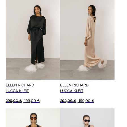
ELLEN RICHARD
ELLEN RICHARD
LUCCA KLEIT
LUCCA KLEIT
Algne hind oli: 299,00 €.
Current price is: 199,00 €.
Algne hind oli: 299,00 €.
Current price is: 19
299,00
€
199,00
€
299,00
€
199,00
€